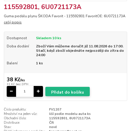
115592801, 6U0721173A
Guma pedálu plynu ŠKODA Favorit - 115592801 FavoritOE: 6U0721173A
celý popis
Dostupnost
Skladem 10 ks
Doba dodání
Zboží Vám můžeme doručit již 11.08.2026 do 17:00.
Stačí, když zboží objednáte nejpozději do zítra do
24:00
Balení
1 ks
38 Kč
/
ks
31 Kč
bez DPH
Přidat do košíku
Číslo produktu:
FV1207
Množství na jeden vůz:
liší podle modelu auta ks
Obchodní číslo:
115592801, 6U0721173A
Distribuce:
ČR
Stav:
nové