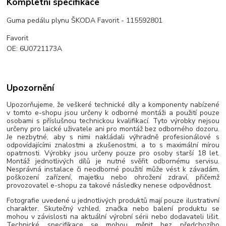
Kompletní specifikace
Guma pedálu plynu ŠKODA Favorit - 115592801
Favorit
OE: 6U0721173A
Upozornění
Upozorňujeme, že veškeré technické díly a komponenty nabízené
v tomto e-shopu jsou určeny k odborné montáži a použití pouze
osobami s příslušnou technickou kvalifikací. Tyto výrobky nejsou
určeny pro laické uživatele ani pro montáž bez odborného dozoru.
Je nezbytné, aby s nimi nakládali výhradně profesionálové s
odpovídajícími znalostmi a zkušenostmi, a to s maximální mírou
opatrnosti. Výrobky jsou určeny pouze pro osoby starší 18 let.
Montáž jednotlivých dílů je nutné svěřit odbornému servisu.
Nesprávná instalace či neodborné použití může vést k závadám,
poškození zařízení, majetku nebo ohrožení zdraví, přičemž
provozovatel e-shopu za takové následky nenese odpovědnost.
Fotografie uvedené u jednotlivých produktů mají pouze ilustrativní
charakter. Skutečný vzhled, značka nebo balení produktu se
mohou v závislosti na aktuální výrobní sérii nebo dodavateli lišit.
Technické specifikace se mohou měnit bez předchozího