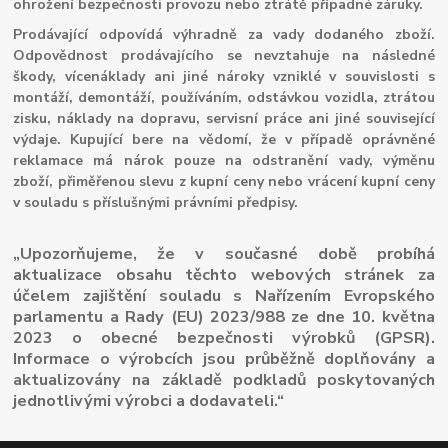
ohrožení bezpečnosti provozu nebo ztrátě případné záruky.
Prodávající odpovídá výhradně za vady dodaného zboží.
Odpovědnost prodávajícího se nevztahuje na následné
škody, vícenáklady ani jiné nároky vzniklé v souvislosti s
montáží, demontáží, používáním, odstávkou vozidla, ztrátou
zisku, náklady na dopravu, servisní práce ani jiné související
výdaje. Kupující bere na vědomí, že v případě oprávněné
reklamace má nárok pouze na odstranění vady, výměnu
zboží, přiměřenou slevu z kupní ceny nebo vrácení kupní ceny
v souladu s příslušnými právními předpisy.
„Upozorňujeme, že v současné době probíhá
aktualizace obsahu těchto webových stránek za
účelem zajištění souladu s Nařízením Evropského
parlamentu a Rady (EU) 2023/988 ze dne 10. května
2023 o obecné bezpečnosti výrobků (GPSR).
Informace o výrobcích jsou průběžně doplňovány a
aktualizovány na základě podkladů poskytovaných
jednotlivými výrobci a dodavateli.“