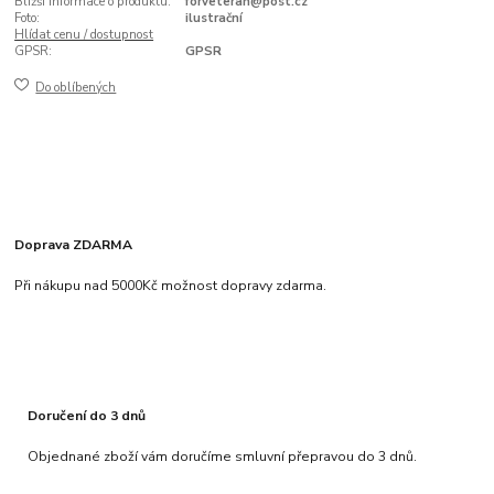
Bližší informace o produktu:
forveteran@post.cz
Foto:
ilustrační
Hlídat cenu / dostupnost
GPSR:
GPSR
Do oblíbených
Doprava ZDARMA
Při nákupu nad 5000Kč možnost dopravy zdarma.
Doručení do 3 dnů
Objednané zboží vám doručíme smluvní přepravou do 3 dnů.