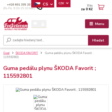
CS
CZK
+420 601 335 207
0
ks
(Po-Pá, 9:30-15:30 hod.)
za
0 Kč
Menu
Hledat
Úvod
ŠKODA FAVORIT
Guma pedálu plynu ŠKODA Favorit ;
115592801
Guma pedálu plynu ŠKODA Favorit ;
115592801