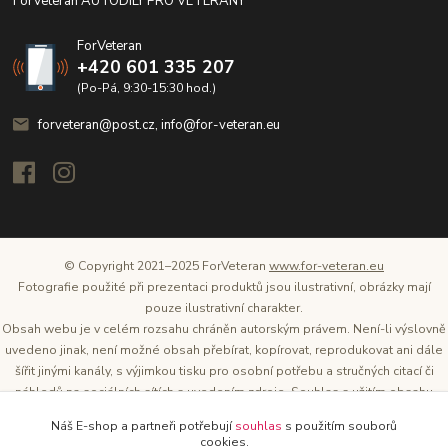
ForVeteran AUTODÍLY PRO VETERÁNY
ForVeteran
+420 601 335 207
(Po-Pá, 9:30-15:30 hod.)
forveteran@post.cz, info@for-veteran.eu
© Copyright 2021–2025 ForVeteran
www.for-veteran.eu
Fotografie použité při prezentaci produktů jsou ilustrativní, obrázky mají
pouze ilustrativní charakter.
Obsah webu je v celém rozsahu chráněn autorským právem. Není-li výslovně
uvedeno jinak, není možné obsah přebírat, kopírovat, reprodukovat ani dále
šířit jinými kanály, s výjimkou tisku pro osobní potřebu a stručných citací či
náhledů na sociálních sítích s uvedením zdroje. Souhlas s užitím obsahu
musí být vždy písemný a lze o něj požádat. Vlastníkem a provozovatelem
Náš E-shop a partneři potřebují
souhlas
s použitím souborů
těchto webových stránek je Tomáš Oršel.
cookies.