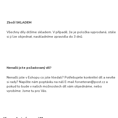
Zboží SKLADEM
Všechny díly držíme skladem. V případě, že je položka vyprodaná, stále
si ji lze objednat, naskladníme zpravidla do 3 dnů.
Nenašli jste požadovaný díl?
Nenašli jste v Eshopu co jste hledali? Potřebujete konkrétní díl a nevíte
si rady? Napište nám poptávku na náš E-mail forveteran@post.cz a
pokud to bude v našich možnostech díl vám objednáme, nebo
vyrobíme. Jsme tu pro Vás.