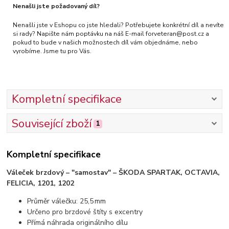
Nenašli jste požadovaný díl?
Nenašli jste v Eshopu co jste hledali? Potřebujete konkrétní díl a nevíte
si rady? Napište nám poptávku na náš E-mail forveteran@post.cz a
pokud to bude v našich možnostech díl vám objednáme, nebo
vyrobíme. Jsme tu pro Vás.
Kompletní specifikace
Související zboží
1
Kompletní specifikace
Váleček brzdový – "samostav" – ŠKODA SPARTAK, OCTAVIA,
FELICIA, 1201, 1202
Průměr válečku: 25,5 mm
Určeno pro brzdové štíty s excentry
Přímá náhrada originálního dílu