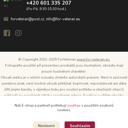
+420 601 335 207
(Po-Pá, 9:30-15:30 hod.)
forveteran@post.cz, info@for-veteran.eu
© Copyright 2021–2025 ForVeteran
www.for-veteran.eu
Fotografie použité při prezentaci produktů jsou ilustrativní, obrázky mají
pouze ilustrativní charakter.
Obsah webu je v celém rozsahu chráněn autorským právem. Není-li výslovně
uvedeno jinak, není možné obsah přebírat, kopírovat, reprodukovat ani dále
šířit jinými kanály, s výjimkou tisku pro osobní potřebu a stručných citací či
náhledů na sociálních sítích s uvedením zdroje. Souhlas s užitím obsahu
musí být vždy písemný a lze o něj požádat. Vlastníkem a provozovatelem
Náš E-shop a partneři potřebují
souhlas
s použitím souborů
těchto webových stránek je Tomáš Oršel.
cookies.
Zdroj: Archiv společnosti ŠKODA AUTO
Souhlasím
Nastavení