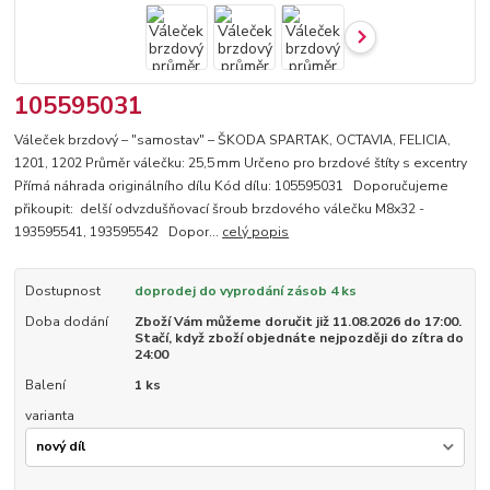
105595031
Váleček brzdový – "samostav" – ŠKODA SPARTAK, OCTAVIA, FELICIA,
1201, 1202 Průměr válečku: 25,5 mm Určeno pro brzdové štíty s excentry
Přímá náhrada originálního dílu Kód dílu: 105595031 Doporučujeme
přikoupit: delší odvzdušňovací šroub brzdového válečku M8x32 -
193595541, 193595542 Dopor...
celý popis
Dostupnost
doprodej do vyprodání zásob 4 ks
Doba dodání
Zboží Vám můžeme doručit již 11.08.2026 do 17:00.
Stačí, když zboží objednáte nejpozději do zítra do
24:00
Balení
1 ks
varianta