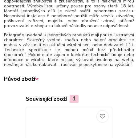
odpovídajícími znalostmi a zkušenostmi, a to s maximální mírou
opatrnosti. Výrobky jsou určeny pouze pro osoby starší 18 let.
Montáž jednotlivých dílů je nutné svěřit odbornému servisu.
Nesprávná instalace či neodborné použití může vést k závadám,
poškození zařízení, majetku nebo ohrožení zdraví, přičemž
provozovatel e-shopu za takové následky nenese odpovědnost.
Fotografie uvedené u jednotlivých produktů mají pouze ilustrativní
charakter. Skutečný vzhled, značka nebo balení produktu se
mohou v závislosti na aktuální výrobní sérii nebo dodavateli lišit.
Technické specifikace se mohou měnit bez předchozího
upozornění. Pokud máte zájem o konkrétní technické údaje nebo
informace o výrobci, které nejsou výslovně uvedeny na webu,
neváhejte nás kontaktovat – rádi vám je poskytneme na vyžádání.
Původ zboží
Související zboží
1