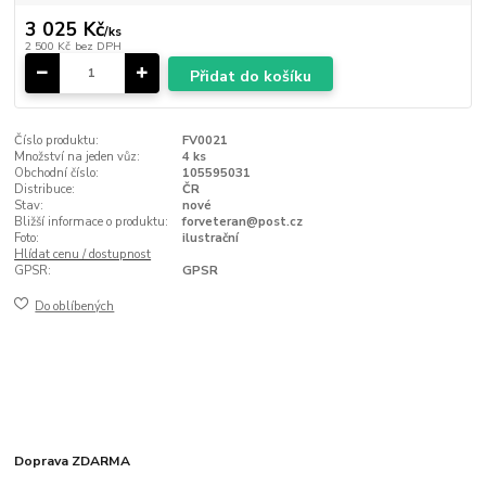
3 025 Kč
/
ks
2 500 Kč
bez DPH
Přidat do košíku
Číslo produktu:
FV0021
Množství na jeden vůz:
4 ks
Obchodní číslo:
105595031
Distribuce:
ČR
Stav:
nové
Bližší informace o produktu:
forveteran@post.cz
Foto:
ilustrační
Hlídat cenu / dostupnost
GPSR:
GPSR
Do oblíbených
Doprava ZDARMA