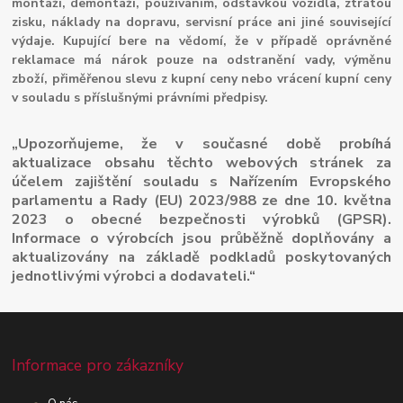
montáží, demontáží, používáním, odstávkou vozidla, ztrátou
zisku, náklady na dopravu, servisní práce ani jiné související
výdaje. Kupující bere na vědomí, že v případě oprávněné
reklamace má nárok pouze na odstranění vady, výměnu
zboží, přiměřenou slevu z kupní ceny nebo vrácení kupní ceny
v souladu s příslušnými právními předpisy.
„Upozorňujeme, že v současné době probíhá
aktualizace obsahu těchto webových stránek za
účelem zajištění souladu s Nařízením Evropského
parlamentu a Rady (EU) 2023/988 ze dne 10. května
2023 o obecné bezpečnosti výrobků (GPSR).
Informace o výrobcích jsou průběžně doplňovány a
aktualizovány na základě podkladů poskytovaných
jednotlivými výrobci a dodavateli.“
Informace pro zákazníky