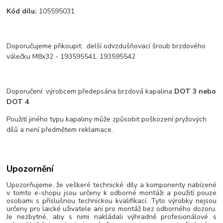
Kód dílu:
105595031
Doporučujeme přikoupit: delší odvzdušňovací šroub brzdového
válečku M8x32 - 193595541, 193595542
Doporučení: výrobcem předepsána brzdová kapalina
DOT 3 nebo
DOT 4
.
Použití jiného typu kapaliny může způsobit poškození pryžových
dílů a není předmětem reklamace.
Upozornění
Upozorňujeme, že veškeré technické díly a komponenty nabízené
v tomto e-shopu jsou určeny k odborné montáži a použití pouze
osobami s příslušnou technickou kvalifikací. Tyto výrobky nejsou
určeny pro laické uživatele ani pro montáž bez odborného dozoru.
Je nezbytné, aby s nimi nakládali výhradně profesionálové s