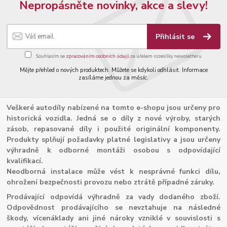
Nepropásněte novinky, akce a slevy!
Přihlásit se
Souhlasím se
zpracováním osobních údajů
za účelem rozesílky newsletteru.
Mějte přehled o nových produktech. Můžete se kdykoli odhlásit. Informace
zasíláme jednou za měsíc.
Veškeré autodíly nabízené na tomto e-shopu jsou určeny pro
historická vozidla. Jedná se o díly z nové výroby, starých
zásob, repasované díly i použité originální komponenty.
Produkty splňují požadavky platné legislativy a jsou určeny
výhradně k odborné montáži osobou s odpovídající
kvalifikací.
Neodborná instalace může vést k nesprávné funkci dílu,
ohrožení bezpečnosti provozu nebo ztrátě případné záruky.
Prodávající odpovídá výhradně za vady dodaného zboží.
Odpovědnost prodávajícího se nevztahuje na následné
škody, vícenáklady ani jiné nároky vzniklé v souvislosti s