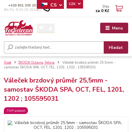
CS
CZK
+420 601 335 207
0
ks
(Po-Pá, 9:30-15:30 hod.)
za
0 Kč
Menu
Hledat
Úvod
ŠKODA Octavia, Felicia
Váleček brzdový průměr 25,5mm -
samostav ŠKODA SPA, OCT, FEL, 1201, 1202 ; 105595031
Váleček brzdový průměr 25,5mm -
samostav ŠKODA SPA, OCT, FEL, 1201,
1202 ; 105595031
TOP produkt