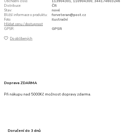
Obchodní číslo:
113904301, 110904300, 344174603246
Distribuce:
ČR
Stav:
nové
Bližší informace o produktu:
forveteran@post.cz
Foto:
ilustrační
Hlídat cenu / dostupnost
GPSR:
GPSR
Do oblíbených
Doprava ZDARMA
Při nákupu nad 5000Kč možnost dopravy zdarma.
Doručení do 3 dnů