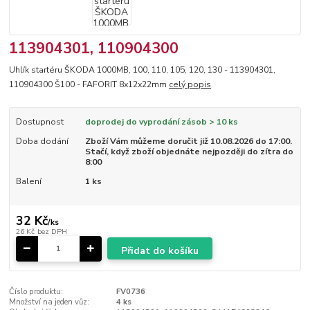
113904301, 110904300
Uhlík startéru ŠKODA 1000MB, 100, 110, 105, 120, 130 - 113904301,
110904300 Š100 - FAFORIT 8x12x22mm
celý popis
Dostupnost
doprodej do vyprodání zásob > 10 ks
Doba dodání
Zboží Vám můžeme doručit již 10.08.2026 do 17:00.
Stačí, když zboží objednáte nejpozději do zítra do
8:00
Balení
1 ks
32 Kč
/
ks
26 Kč
bez DPH
Přidat do košíku
Číslo produktu:
FV0736
Množství na jeden vůz:
4 ks