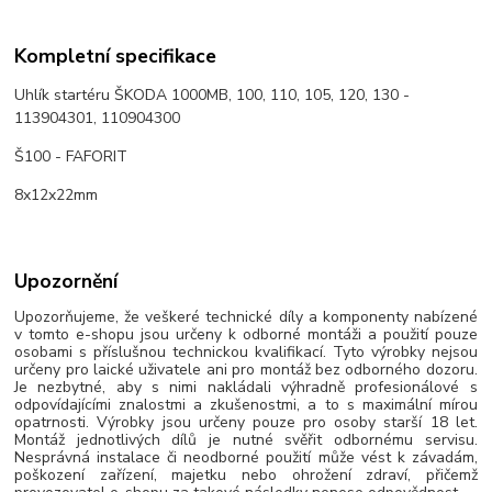
Kompletní specifikace
Uhlík startéru ŠKODA 1000MB, 100, 110, 105, 120, 130 -
113904301, 110904300
Š100 - FAFORIT
8x12x22mm
Upozornění
Upozorňujeme, že veškeré technické díly a komponenty nabízené
v tomto e-shopu jsou určeny k odborné montáži a použití pouze
osobami s příslušnou technickou kvalifikací. Tyto výrobky nejsou
určeny pro laické uživatele ani pro montáž bez odborného dozoru.
Je nezbytné, aby s nimi nakládali výhradně profesionálové s
odpovídajícími znalostmi a zkušenostmi, a to s maximální mírou
opatrnosti. Výrobky jsou určeny pouze pro osoby starší 18 let.
Montáž jednotlivých dílů je nutné svěřit odbornému servisu.
Nesprávná instalace či neodborné použití může vést k závadám,
poškození zařízení, majetku nebo ohrožení zdraví, přičemž