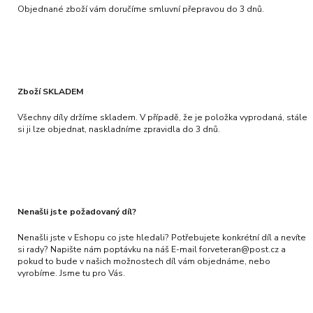
Objednané zboží vám doručíme smluvní přepravou do 3 dnů.
Zboží SKLADEM
Všechny díly držíme skladem. V případě, že je položka vyprodaná, stále
si ji lze objednat, naskladníme zpravidla do 3 dnů.
Nenašli jste požadovaný díl?
Nenašli jste v Eshopu co jste hledali? Potřebujete konkrétní díl a nevíte
si rady? Napište nám poptávku na náš E-mail forveteran@post.cz a
pokud to bude v našich možnostech díl vám objednáme, nebo
vyrobíme. Jsme tu pro Vás.