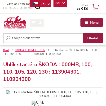
CS
CZK
+420 601 335 207
0
ks
(Po-Pá, 9:30-15:30 hod.)
za
0 Kč
Menu
Hledat
Úvod
ŠKODA 1000MB - 110R
Uhlík startéru ŠKODA 1000MB, 100,
110, 105, 120, 130 ; 113904301, 110904300
Uhlík startéru ŠKODA 1000MB, 100,
110, 105, 120, 130 ; 113904301,
110904300