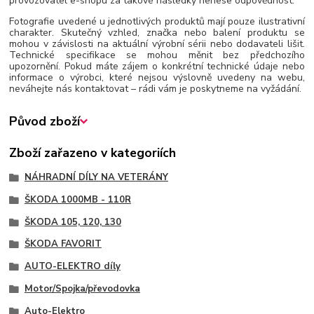
provozovatel e-shopu za takové následky nenese odpovědnost.
Fotografie uvedené u jednotlivých produktů mají pouze ilustrativní
charakter. Skutečný vzhled, značka nebo balení produktu se
mohou v závislosti na aktuální výrobní sérii nebo dodavateli lišit.
Technické specifikace se mohou měnit bez předchozího
upozornění. Pokud máte zájem o konkrétní technické údaje nebo
informace o výrobci, které nejsou výslovně uvedeny na webu,
neváhejte nás kontaktovat – rádi vám je poskytneme na vyžádání.
Původ zboží
Zboží zařazeno v kategoriích
NÁHRADNÍ DÍLY NA VETERÁNY
ŠKODA 1000MB - 110R
ŠKODA 105, 120, 130
ŠKODA FAVORIT
AUTO-ELEKTRO díly
Motor/Spojka/převodovka
Auto-Elektro