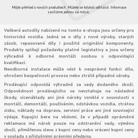
Mějte přehled o nových produktech. Můžete se kdykoli odhlásit. Informace
zasíláme jednou za měsíc.
Veškeré autodíly nabízené na tomto e-shopu jsou určeny pro
historická vozidla. Jedná se o díly z nové výroby, starých
zásob, repasované díly i použité originální komponenty.
Produkty splňují požadavky platné legislativy a jsou určeny
výhradně k odborné montáži osobou s odpovídající
kvalifikací.
Neodborná instalace může vést k nesprávné funkci dílu,
ohrožení bezpečnosti provozu nebo ztrátě případné záruky.
Prodávající odpovídá výhradně za vady dodaného zboží.
Odpovědnost prodávajícího se nevztahuje na následné
škody, vícenáklady ani jiné nároky vzniklé v souvislosti s
montáží, demontáží, používáním, odstávkou vozidla, ztrátou
zisku, náklady na dopravu, servisní práce ani jiné související
výdaje. Kupující bere na vědomí, že v případě oprávněné
reklamace má nárok pouze na odstranění vady, výměnu
zboží, přiměřenou slevu z kupní ceny nebo vrácení kupní ceny
v souladu s příslušnými právními předpisy.