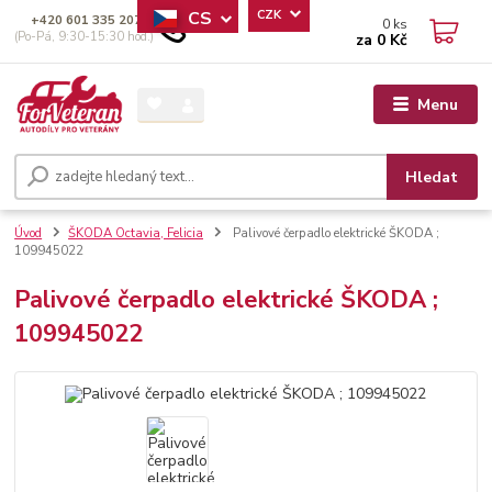
CS
CZK
+420 601 335 207
0
ks
(Po-Pá, 9:30-15:30 hod.)
za
0 Kč
Menu
Hledat
Úvod
ŠKODA Octavia, Felicia
Palivové čerpadlo elektrické ŠKODA ;
109945022
Palivové čerpadlo elektrické ŠKODA ;
109945022