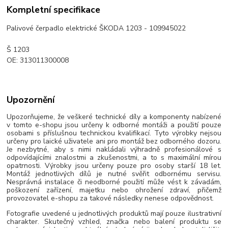
Kompletní specifikace
Palivové čerpadlo elektrické ŠKODA 1203 - 109945022
Š 1203
OE: 313011300008
Upozornění
Upozorňujeme, že veškeré technické díly a komponenty nabízené
v tomto e-shopu jsou určeny k odborné montáži a použití pouze
osobami s příslušnou technickou kvalifikací. Tyto výrobky nejsou
určeny pro laické uživatele ani pro montáž bez odborného dozoru.
Je nezbytné, aby s nimi nakládali výhradně profesionálové s
odpovídajícími znalostmi a zkušenostmi, a to s maximální mírou
opatrnosti. Výrobky jsou určeny pouze pro osoby starší 18 let.
Montáž jednotlivých dílů je nutné svěřit odbornému servisu.
Nesprávná instalace či neodborné použití může vést k závadám,
poškození zařízení, majetku nebo ohrožení zdraví, přičemž
provozovatel e-shopu za takové následky nenese odpovědnost.
Fotografie uvedené u jednotlivých produktů mají pouze ilustrativní
charakter. Skutečný vzhled, značka nebo balení produktu se