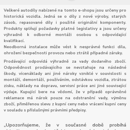
Veškeré autodíly nabízené na tomto e-shopu jsou určeny pro
historická vozidla. Jedná se o díly z nové výroby, starých
zásob, repasované díly i použité originální komponenty.
Produkty splňují požadavky platné legislativy a jsou určeny
výhradně k odborné montáži osobou s odpovídající
kvalifikací.
Neodborná instalace může vést k nesprávné funkci dílu,
ohrožení bezpečnosti provozu nebo ztrátě případné záruky.
Prodávající odpovídá výhradně za vady dodaného zboží.
Odpovědnost prodávajícího se nevztahuje na následné
škody, vícenáklady ani jiné nároky vzniklé v souvislosti s
montáží, demontáží, používáním, odstávkou vozidla, ztrátou
zisku, náklady na dopravu, servisní práce ani jiné související
výdaje. Kupující bere na vědomí, že v případě oprávněné
reklamace má nárok pouze na odstranění vady, výměnu
zboží, přiměřenou slevu z kupní ceny nebo vrácení kupní ceny
v souladu s příslušnými právními předpisy.
„Upozorňujeme, že v současné době probíhá