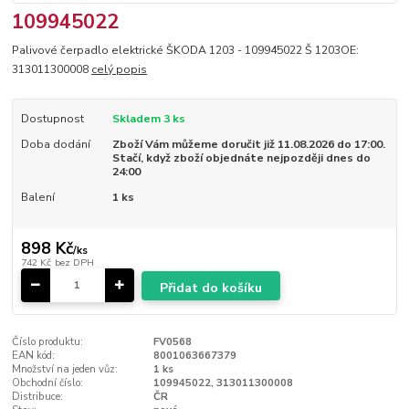
109945022
Palivové čerpadlo elektrické ŠKODA 1203 - 109945022 Š 1203OE:
313011300008
celý popis
Dostupnost
Skladem 3 ks
Doba dodání
Zboží Vám můžeme doručit již 11.08.2026 do 17:00.
Stačí, když zboží objednáte nejpozději dnes do
24:00
Balení
1 ks
898 Kč
/
ks
742 Kč
bez DPH
Přidat do košíku
Číslo produktu:
FV0568
EAN kód:
8001063667379
Množství na jeden vůz:
1 ks
Obchodní číslo:
109945022, 313011300008
Distribuce:
ČR