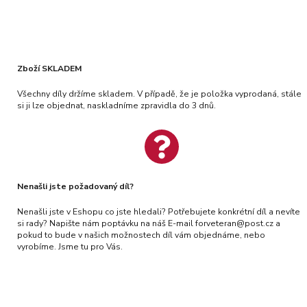
Zboží SKLADEM
Všechny díly držíme skladem. V případě, že je položka vyprodaná, stále
si ji lze objednat, naskladníme zpravidla do 3 dnů.
Nenašli jste požadovaný díl?
Nenašli jste v Eshopu co jste hledali? Potřebujete konkrétní díl a nevíte
si rady? Napište nám poptávku na náš E-mail forveteran@post.cz a
pokud to bude v našich možnostech díl vám objednáme, nebo
vyrobíme. Jsme tu pro Vás.