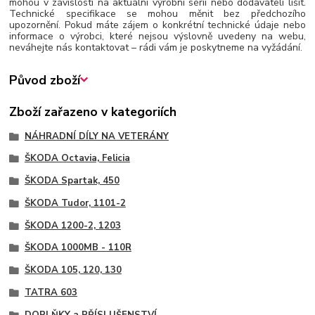
mohou v závislosti na aktuální výrobní sérii nebo dodavateli lišit.
Technické specifikace se mohou měnit bez předchozího
upozornění. Pokud máte zájem o konkrétní technické údaje nebo
informace o výrobci, které nejsou výslovně uvedeny na webu,
neváhejte nás kontaktovat – rádi vám je poskytneme na vyžádání.
Původ zboží
Zboží zařazeno v kategoriích
NÁHRADNÍ DÍLY NA VETERÁNY
ŠKODA Octavia, Felicia
ŠKODA Spartak, 450
ŠKODA Tudor, 1101-2
ŠKODA 1200-2, 1203
ŠKODA 1000MB - 110R
ŠKODA 105, 120, 130
TATRA 603
DOPLŇKY a PŘÍSLUŠENSTVÍ