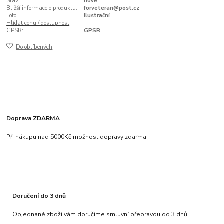
Stav:
nové
Bližší informace o produktu:
forveteran@post.cz
Foto:
ilustrační
Hlídat cenu / dostupnost
GPSR:
GPSR
Do oblíbených
Doprava ZDARMA
Při nákupu nad 5000Kč možnost dopravy zdarma.
Doručení do 3 dnů
Objednané zboží vám doručíme smluvní přepravou do 3 dnů.