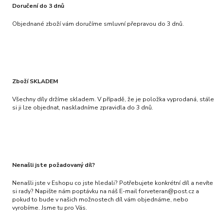
Doručení do 3 dnů
Objednané zboží vám doručíme smluvní přepravou do 3 dnů.
Zboží SKLADEM
Všechny díly držíme skladem. V případě, že je položka vyprodaná, stále
si ji lze objednat, naskladníme zpravidla do 3 dnů.
Nenašli jste požadovaný díl?
Nenašli jste v Eshopu co jste hledali? Potřebujete konkrétní díl a nevíte
si rady? Napište nám poptávku na náš E-mail forveteran@post.cz a
pokud to bude v našich možnostech díl vám objednáme, nebo
vyrobíme. Jsme tu pro Vás.