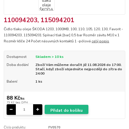
110094203, 115094201
Čidlo tlaku oleje ŠKODA 1203, 1000MB, 100, 110, 105, 120, 130, Favorit -
110094203, 115094201 Spínací tlak [bar] 0,5 bar Rozměr závitu M10 x 1
Rozměr kľíče 24 Počet násuvných kontaktů 1 -pólová
celý popis
Dostupnost
Skladem > 10 ks
Doba dodání
Zboží Vám můžeme doručit již 11.08.2026 do 17:00.
Stačí, když zboží objednáte nejpozději do zítra do
24:00
Balení
1 ks
88 Kč
/
ks
73 Kč
bez DPH
Přidat do košíku
Číslo produktu:
FV0570