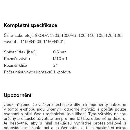
Kompletní specifikace
Čidlo tlaku oleje ŠKODA 1203, 1000MB, 100, 110, 105, 120, 130,
Favorit - 110094203, 115094201
Spínací tlak [bar]
0,5 bar
Rozměr závitu
M10 x 1
Rozměr kľíče
24
Počet násuvných kontaktů
1 -pólová
Upozornění
Upozorňujeme, že veškeré technické díly a komponenty nabízené
v tomto e-shopu jsou určeny k odborné montáži a použití pouze
osobami s příslušnou technickou kvalifikací. Tyto výrobky nejsou
určeny pro laické uživatele ani pro montáž bez odborného dozoru.
Je nezbytné, aby s nimi nakládali výhradně profesionálové s
odpovídajícími znalostmi a zkušenostmi, a to s maximální mírou