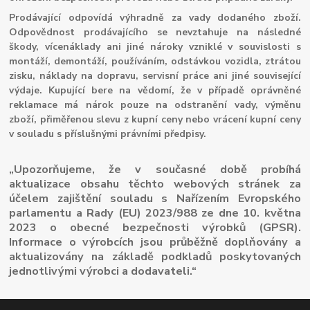
Prodávající odpovídá výhradně za vady dodaného zboží.
Odpovědnost prodávajícího se nevztahuje na následné
škody, vícenáklady ani jiné nároky vzniklé v souvislosti s
montáží, demontáží, používáním, odstávkou vozidla, ztrátou
zisku, náklady na dopravu, servisní práce ani jiné související
výdaje. Kupující bere na vědomí, že v případě oprávněné
reklamace má nárok pouze na odstranění vady, výměnu
zboží, přiměřenou slevu z kupní ceny nebo vrácení kupní ceny
v souladu s příslušnými právními předpisy.
„Upozorňujeme, že v současné době probíhá
aktualizace obsahu těchto webových stránek za
účelem zajištění souladu s Nařízením Evropského
parlamentu a Rady (EU) 2023/988 ze dne 10. května
2023 o obecné bezpečnosti výrobků (GPSR).
Informace o výrobcích jsou průběžně doplňovány a
aktualizovány na základě podkladů poskytovaných
jednotlivými výrobci a dodavateli.“