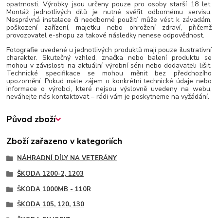
opatrnosti. Výrobky jsou určeny pouze pro osoby starší 18 let.
Montáž jednotlivých dílů je nutné svěřit odbornému servisu.
Nesprávná instalace či neodborné použití může vést k závadám,
poškození zařízení, majetku nebo ohrožení zdraví, přičemž
provozovatel e-shopu za takové následky nenese odpovědnost.
Fotografie uvedené u jednotlivých produktů mají pouze ilustrativní
charakter. Skutečný vzhled, značka nebo balení produktu se
mohou v závislosti na aktuální výrobní sérii nebo dodavateli lišit.
Technické specifikace se mohou měnit bez předchozího
upozornění. Pokud máte zájem o konkrétní technické údaje nebo
informace o výrobci, které nejsou výslovně uvedeny na webu,
neváhejte nás kontaktovat – rádi vám je poskytneme na vyžádání.
Původ zboží
Zboží zařazeno v kategoriích
NÁHRADNÍ DÍLY NA VETERÁNY
ŠKODA 1200-2, 1203
ŠKODA 1000MB - 110R
ŠKODA 105, 120, 130