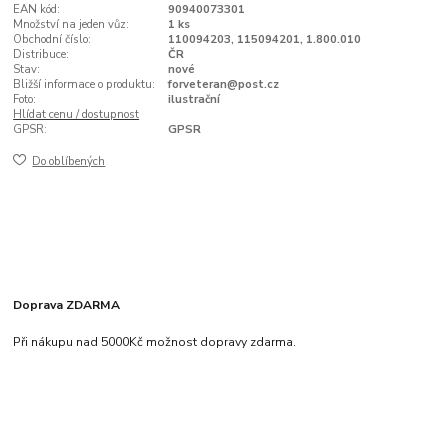
EAN kód:
90940073301
Množství na jeden vůz:
1 ks
Obchodní číslo:
110094203, 115094201, 1.800.010
Distribuce:
ČR
Stav:
nové
Bližší informace o produktu:
forveteran@post.cz
Foto:
ilustrační
Hlídat cenu / dostupnost
GPSR:
GPSR
Do oblíbených
Doprava ZDARMA
Při nákupu nad 5000Kč možnost dopravy zdarma.