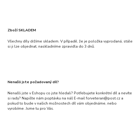
Zboží SKLADEM
Všechny díly držíme skladem. V případě, že je položka vyprodaná, stále
si ji lze objednat, naskladníme zpravidla do 3 dnů.
Nenašli jste požadovaný díl?
Nenašli jste v Eshopu co jste hledali? Potřebujete konkrétní díl a nevíte
si rady? Napište nám poptávku na náš E-mail forveteran@post.cz a
pokud to bude v našich možnostech díl vám objednáme, nebo
vyrobíme. Jsme tu pro Vás.