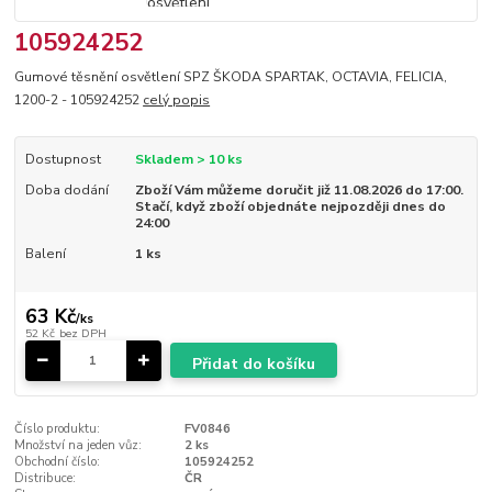
105924252
Gumové těsnění osvětlení SPZ ŠKODA SPARTAK, OCTAVIA, FELICIA,
1200-2 - 105924252
celý popis
Dostupnost
Skladem > 10 ks
Doba dodání
Zboží Vám můžeme doručit již 11.08.2026 do 17:00.
Stačí, když zboží objednáte nejpozději dnes do
24:00
Balení
1 ks
63 Kč
/
ks
52 Kč
bez DPH
Přidat do košíku
Číslo produktu:
FV0846
Množství na jeden vůz:
2 ks
Obchodní číslo:
105924252
Distribuce:
ČR