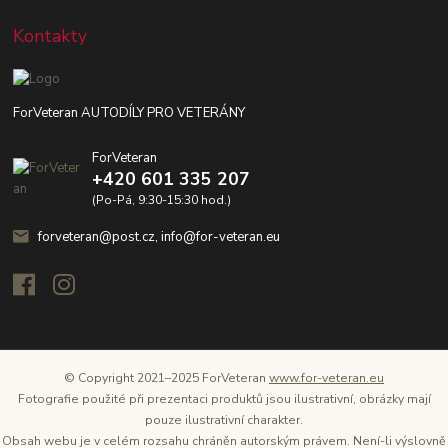
Kontakty
ForVeteran AUTODÍLY PRO VETERÁNY
ForVeteran
+420 601 335 207
(Po-Pá, 9:30-15:30 hod.)
forveteran@post.cz, info@for-veteran.eu
© Copyright 2021–2025 ForVeteran
www.for-veteran.eu
Fotografie použité při prezentaci produktů jsou ilustrativní, obrázky mají
pouze ilustrativní charakter.
Obsah webu je v celém rozsahu chráněn autorským právem. Není-li výslovně