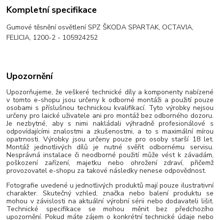
Kompletní specifikace
Gumové těsnění osvětlení SPZ ŠKODA SPARTAK, OCTAVIA,
FELICIA, 1200-2 - 105924252
Upozornění
Upozorňujeme, že veškeré technické díly a komponenty nabízené
v tomto e-shopu jsou určeny k odborné montáži a použití pouze
osobami s příslušnou technickou kvalifikací. Tyto výrobky nejsou
určeny pro laické uživatele ani pro montáž bez odborného dozoru.
Je nezbytné, aby s nimi nakládali výhradně profesionálové s
odpovídajícími znalostmi a zkušenostmi, a to s maximální mírou
opatrnosti. Výrobky jsou určeny pouze pro osoby starší 18 let.
Montáž jednotlivých dílů je nutné svěřit odbornému servisu.
Nesprávná instalace či neodborné použití může vést k závadám,
poškození zařízení, majetku nebo ohrožení zdraví, přičemž
provozovatel e-shopu za takové následky nenese odpovědnost.
Fotografie uvedené u jednotlivých produktů mají pouze ilustrativní
charakter. Skutečný vzhled, značka nebo balení produktu se
mohou v závislosti na aktuální výrobní sérii nebo dodavateli lišit.
Technické specifikace se mohou měnit bez předchozího
upozornění. Pokud máte zájem o konkrétní technické údaje nebo