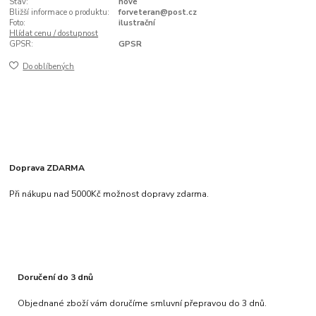
Stav:
nové
Bližší informace o produktu:
forveteran@post.cz
Foto:
ilustrační
Hlídat cenu / dostupnost
GPSR:
GPSR
Do oblíbených
Doprava ZDARMA
Při nákupu nad 5000Kč možnost dopravy zdarma.
Doručení do 3 dnů
Objednané zboží vám doručíme smluvní přepravou do 3 dnů.