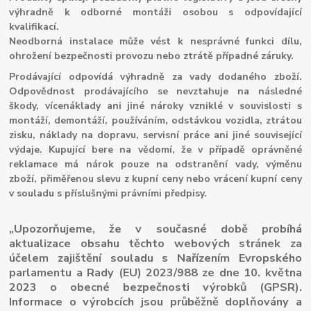
výhradně k odborné montáži osobou s odpovídající
kvalifikací.
Neodborná instalace může vést k nesprávné funkci dílu,
ohrožení bezpečnosti provozu nebo ztrátě případné záruky.
Prodávající odpovídá výhradně za vady dodaného zboží.
Odpovědnost prodávajícího se nevztahuje na následné
škody, vícenáklady ani jiné nároky vzniklé v souvislosti s
montáží, demontáží, používáním, odstávkou vozidla, ztrátou
zisku, náklady na dopravu, servisní práce ani jiné související
výdaje. Kupující bere na vědomí, že v případě oprávněné
reklamace má nárok pouze na odstranění vady, výměnu
zboží, přiměřenou slevu z kupní ceny nebo vrácení kupní ceny
v souladu s příslušnými právními předpisy.
„Upozorňujeme, že v současné době probíhá
aktualizace obsahu těchto webových stránek za
účelem zajištění souladu s Nařízením Evropského
parlamentu a Rady (EU) 2023/988 ze dne 10. května
2023 o obecné bezpečnosti výrobků (GPSR).
Informace o výrobcích jsou průběžně doplňovány a