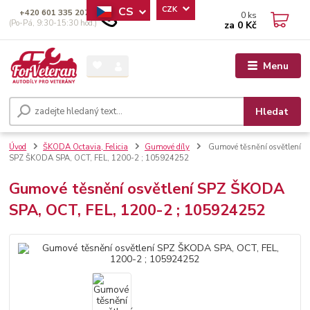
CS
CZK
+420 601 335 207
0
ks
(Po-Pá, 9:30-15:30 hod.)
za
0 Kč
Menu
Hledat
Úvod
ŠKODA Octavia, Felicia
Gumové díly
Gumové těsnění osvětlení
SPZ ŠKODA SPA, OCT, FEL, 1200-2 ; 105924252
Gumové těsnění osvětlení SPZ ŠKODA
SPA, OCT, FEL, 1200-2 ; 105924252