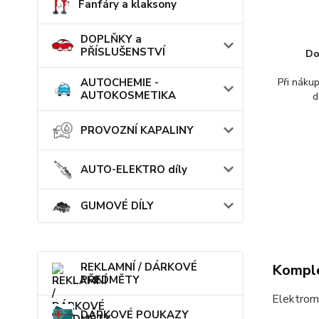
Fanfáry a klaksony
DOPLŇKY a
PŘÍSLUŠENSTVÍ
Do
AUTOCHEMIE -
Při náku
AUTOKOSMETIKA
d
PROVOZNÍ KAPALINY
AUTO-ELEKTRO díly
GUMOVÉ DÍLY
REKLAMNÍ / DÁRKOVÉ
Komple
PŘEDMĚTY
Elektrom
DÁRKOVÉ POUKAZY