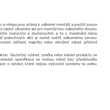
 e-shopu jsou určeny k odborné montáži a použití pouze
pro laické uživatele ani pro montáž bez odborného dozoru.
jícími znalostmi a zkušenostmi, a to s maximální mírou
ž jednotlivých dílů je nutné svěřit odbornému servisu.
zení zařízení, majetku nebo ohrožení zdraví, přičemž
rakter. Skutečný vzhled, značka nebo balení produktu se
 Technické specifikace se mohou měnit bez předchozího
ace o výrobci, které nejsou výslovně uvedeny na webu,