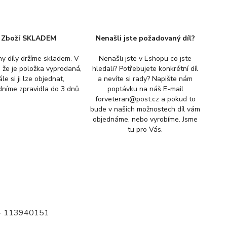
Zboží SKLADEM
Nenašli jste požadovaný díl?
y díly držíme skladem. V
Nenašli jste v Eshopu co jste
, že je položka vyprodaná,
hledali? Potřebujete konkrétní díl
ále si ji lze objednat,
a nevíte si rady? Napište nám
níme zpravidla do 3 dnů.
poptávku na náš E-mail
forveteran@post.cz a pokud to
bude v našich možnostech díl vám
objednáme, nebo vyrobíme. Jsme
tu pro Vás.
0 - 113940151