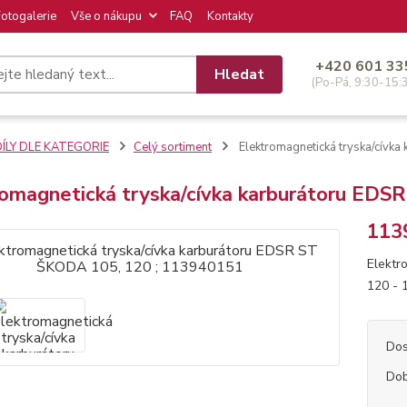
Fotogalerie
Vše o nákupu
FAQ
Kontakty
+420 601 33
Hledat
(Po-Pá, 9:30-15:
DÍLY DLE KATEGORIE
Celý sortiment
Elektromagnetická tryska/cívk
romagnetická tryska/cívka karburátoru EDS
113
Elektr
120 -
Dos
Dob