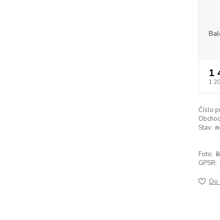
Bal
1 
1 2
Číslo p
Obchodn
Stav:
n
Foto:
i
GPSR:
Do 