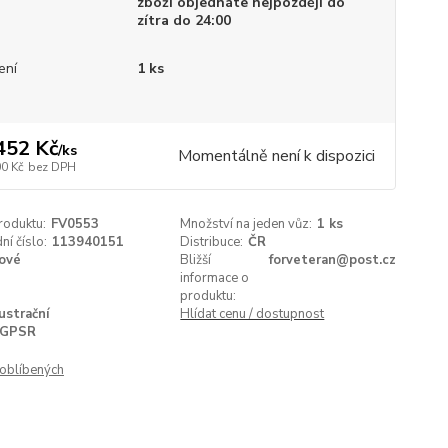
zboží objednáte nejpozději do
zítra do 24:00
ení
1 ks
452 Kč
/
ks
Momentálně není k dispozici
00 Kč
bez DPH
roduktu:
FV0553
Množství na jeden vůz:
1 ks
í číslo:
113940151
Distribuce:
ČR
ové
Bližší
forveteran@post.cz
informace o
produktu:
lustrační
Hlídat cenu / dostupnost
GPSR
oblíbených