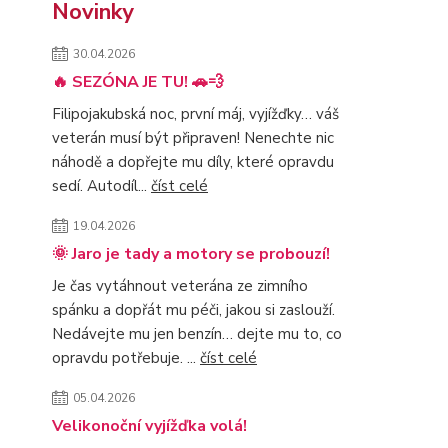
Novinky
30.04.2026
🔥 SEZÓNA JE TU! 🚗💨
Filipojakubská noc, první máj, vyjížďky… váš
veterán musí být připraven! Nenechte nic
náhodě a dopřejte mu díly, které opravdu
sedí. Autodíl...
číst celé
19.04.2026
🌞 Jaro je tady a motory se probouzí!
Je čas vytáhnout veterána ze zimního
spánku a dopřát mu péči, jakou si zaslouží.
Nedávejte mu jen benzín… dejte mu to, co
opravdu potřebuje. ...
číst celé
05.04.2026
Velikonoční vyjížďka volá!