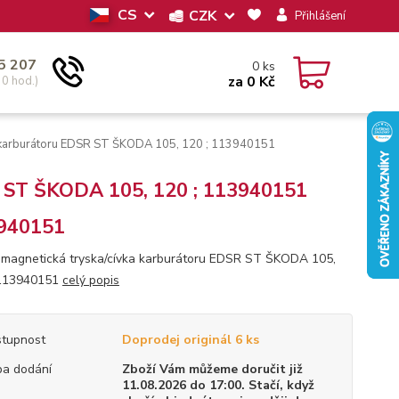
CS
CZK
Přihlášení
5 207
0
ks
za
0 Kč
30 hod.)
a karburátoru EDSR ST ŠKODA 105, 120 ; 113940151
R ST ŠKODA 105, 120 ; 113940151
940151
omagnetická tryska/cívka karburátoru EDSR ST ŠKODA 105,
 113940151
celý popis
tupnost
Doprodej originál 6 ks
a dodání
Zboží Vám můžeme doručit již
11.08.2026 do 17:00. Stačí, když