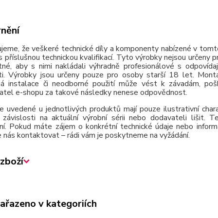
nění
jeme, že veškeré technické díly a komponenty nabízené v tomto
 příslušnou technickou kvalifikací. Tyto výrobky nejsou určeny 
tné, aby s nimi nakládali výhradně profesionálové s odpovída
ti. Výrobky jsou určeny pouze pro osoby starší 18 let. Montá
á instalace či neodborné použití může vést k závadám, poško
atel e-shopu za takové následky nenese odpovědnost.
e uvedené u jednotlivých produktů mají pouze ilustrativní cha
závislosti na aktuální výrobní sérii nebo dodavateli lišit.
ní. Pokud máte zájem o konkrétní technické údaje nebo inform
 nás kontaktovat – rádi vám je poskytneme na vyžádání.
zboží
zařazeno v kategoriích