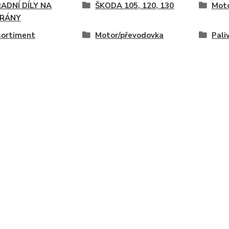
ADNÍ DÍLY NA
ŠKODA 105, 120, 130
Moto
RÁNY
sortiment
Motor/převodovka
Pali