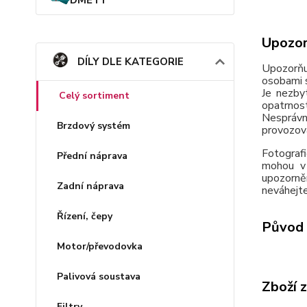
Upozor
DÍLY DLE KATEGORIE
Upozorňu
osobami s
Je nezby
Celý sortiment
opatrnos
Nesprávn
Brzdový systém
provozov
Fotografi
Přední náprava
mohou v 
upozorně
Zadní náprava
neváhejte
Řízení, čepy
Původ 
Motor/převodovka
Palivová soustava
Zboží 
Filtry