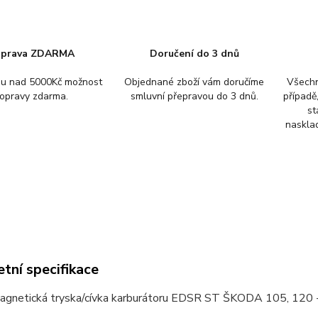
prava ZDARMA
Doručení do 3 dnů
pu nad 5000Kč možnost
Objednané zboží vám doručíme
Všechn
opravy zdarma.
smluvní přepravou do 3 dnů.
případě
st
nasklad
tní specifikace
agnetická tryska/cívka karburátoru EDSR ST ŠKODA 105, 12